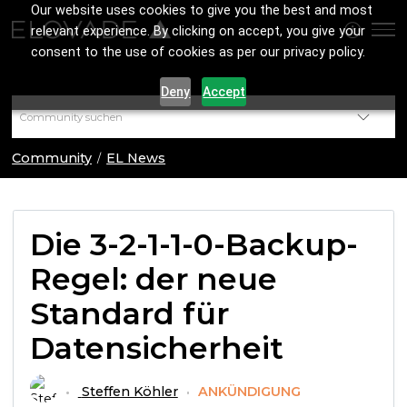
Our website uses cookies to give you the best and most
relevant experience. By clicking on accept, you give your
consent to the use of cookies as per our privacy policy.
Deny
Accept
Community
EL News
Die 3-2-1-1-0-Backup-
Regel: der neue
Standard für
Datensicherheit
Steffen Köhler
ANKÜNDIGUNG