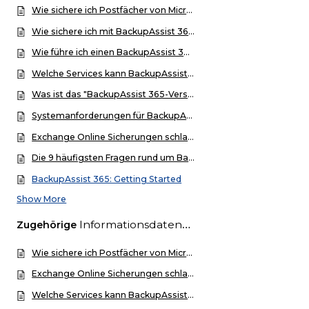
Wie sichere ich Postfächer von Microsoft 365 (vormals Office 365) mit BackupAssist 365?
Wie sichere ich mit BackupAssist 365 OneDrive for Business?
Wie führe ich einen BackupAssist 365-Restore durch?
Welche Services kann BackupAssist 365 sichern?
Was ist das "BackupAssist 365-Versioning" und wann sollte man es einsetzen?
Systemanforderungen für BackupAssist 365
Exchange Online Sicherungen schlagen mit BackupAssist 365 fehl
Die 9 häufigsten Fragen rund um BackupAssist 365
BackupAssist 365: Getting Started
Show More
Informationsdatenbank
Zugehörige
Wie sichere ich Postfächer von Microsoft 365 (vormals Office 365) mit BackupAssist 365?
Exchange Online Sicherungen schlagen mit BackupAssist 365 fehl
Welche Services kann BackupAssist 365 sichern?