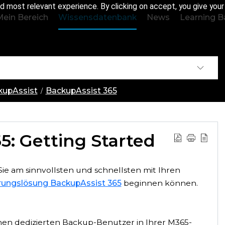
d most relevant experience. By clicking on accept, you give you
Mein Bereich
Wissensdatenbank
News
Learning B
ckupAssist
BackupAssist 365
5: Getting Started
 Sie am sinnvollsten und schnellsten mit Ihren
rungslösung BackupAssist 365
beginnen können.
inen dedizierten Backup-Benutzer in Ihrer M365-