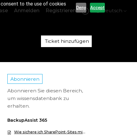
r consent to the use of cookies
Deny
Accept
ase
Anmelden
Registrieren
Deutsch
Ticket hinzufügen
Abonnieren
Abonnieren Sie diesen Bereich,
um wissensdatenbank zu
erhalten.
BackupAssist 365
Wie sichere ich SharePoint-Sites mit BackupAssist 365?