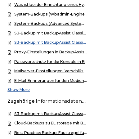
Was ist bei der Einrichtung eines Hyper-V-Backups zu beachten?
System-Backups (Wbadmin-Engine) in BackupAssist Classic mit BitLocker auf eine USB-Medienrotation/externe Festplatten
System-Backups (Advanced System Protection-Engine) in BackupAssist Classic (ab v12) mit AES-256bit-Verschlüsselung auf eine USB-Medienrotation/externe Festplatten
S3-Backup mit BackupAssist Classic zu Windows OS (64bit)
S3-Backup mit BackupAssist Classic zu Synology NAS mit MinIO konfigurieren
Proxy-Einstellungen in BackupAssist Classic einrichten
Passwortschutz für die Konsole in BackupAssist Classic einrichten
Mailserver-Einstellungen: Verschlüsselte E-Mail-Übertragung via SSL/TLS
E-Mail-Erinnerungen für den Medienwechsel (z.B. RDX-Kassette oder USB-Festplatte) einrichten
Show More
Informationsdatenbank
Zugehörige
S3-Backup mit BackupAssist Classic zu Windows OS (64bit)
Cloud-Backups zu EL storage mit BackupAssist Classic
Best Practice: Backup-Faustregel für Datensicherung