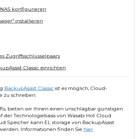
 NAS konfigurieren
ger" installieren
es Zugriffsschlüsselpaars
pAssist Classic einrichten
ng
BackupAssist Classic
ist es möglich, Cloud-
e zu schreiben.
rofis, bieten wir Ihnen einen unschlagbar günstigen
f der Technologiebasis von Wasabi Hot Cloud
oud Speicher kann EL storage von BackupAssist
 werden.
Informationen finden Sie
hier
.