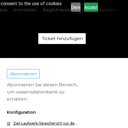
r consent to the use of cookies
Deny
Accept
ase
Anmelden
Registrieren
Deutsch
Ticket hinzufügen
Abonnieren
Abonnieren Sie diesen Bereich,
um wissensdatenbank zu
erhalten.
Konfiguration
Ziel-Laufwerk (Speicherort) vor dem Backup formatieren