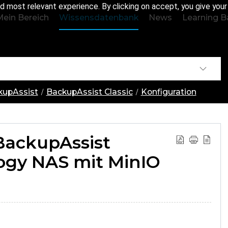
d most relevant experience. By clicking on accept, you give you
Mein Bereich
Wissensdatenbank
News
Learning B
ckupAssist
BackupAssist Classic
Konfiguration
BackupAssist
logy NAS mit MinIO