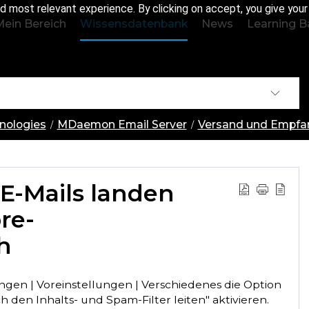
d most relevant experience. By clicking on accept, you give you
Mein Bereich
Wissensdatenbank
News
Learning B
ologies
MDaemon Email Server
Versand und Empfa
 E-Mails landen
re-
h
ngen | Voreinstellungen | Verschiedenes die Option
 den Inhalts- und Spam-Filter leiten" aktivieren.