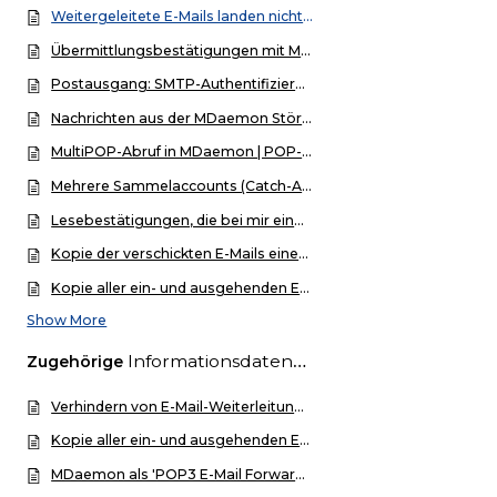
Weitergeleitete E-Mails landen nicht im MailStore-Sammelpostfach
Übermittlungsbestätigungen mit MDaemon versenden
Postausgang: SMTP-Authentifizierung beim E-Mail-Versand über einen Provider einrichten
Nachrichten aus der MDaemon Störungs-Warteschlange freigeben
MultiPOP-Abruf in MDaemon | POP-Abruf per SSL
Mehrere Sammelaccounts (Catch-All-Accounts) via DomainPOP in MDaemon abrufen
Lesebestätigungen, die bei mir eingehen, können nicht gesendet werden!
Kopie der verschickten E-Mails eines bestimmten Benutzers einrichten
Kopie aller ein- und ausgehenden E-Mails speichern und archivieren
Show More
Informationsdatenbank
Zugehörige
Verhindern von E-Mail-Weiterleitungen mithilfe der IP-Abschirmung
Kopie aller ein- und ausgehenden E-Mails speichern und archivieren
MDaemon als 'POP3 E-Mail Forwarder' einsetzen.