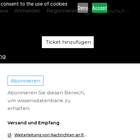
r consent to the use of cookies
Deny
Accept
ase
Anmelden
Registrieren
Deutsch
Ticket hinzufügen
ng
Abonnieren
Abonnieren Sie diesen Bereich,
um wissensdatenbank zu
erhalten.
Versand und Empfang
Weiterleitung von Nachrichten an fremde Domänen verhindern