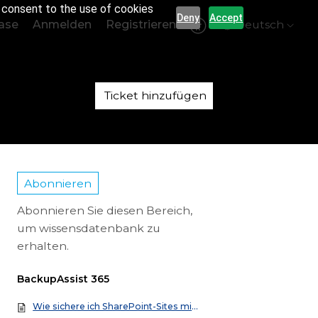
r consent to the use of cookies
Deny
Accept
ase
Anmelden
Registrieren
Deutsch
Ticket hinzufügen
Abonnieren
Abonnieren Sie diesen Bereich,
um wissensdatenbank zu
erhalten.
BackupAssist 365
Wie sichere ich SharePoint-Sites mit BackupAssist 365?