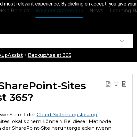
d most relevant experience. By clicking on accept, you give you
Mein Bereich
Wissensdatenbank
News
Learning B
ckupAssist
BackupAssist 365
 SharePoint-Sites
t 365?
 wie Sie mit der
Cloud-Sicherungslösung
ites lokal sichern können. Bei dieser Methode
n der SharePoint-Site heruntergeladen (wenn