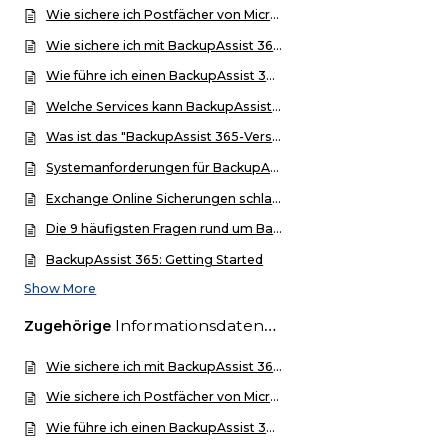
Wie sichere ich Postfächer von Microsoft 365 (vormals Office 365) mit BackupAssist 365?
Wie sichere ich mit BackupAssist 365 OneDrive for Business?
Wie führe ich einen BackupAssist 365-Restore durch?
Welche Services kann BackupAssist 365 sichern?
Was ist das "BackupAssist 365-Versioning" und wann sollte man es einsetzen?
Systemanforderungen für BackupAssist 365
Exchange Online Sicherungen schlagen mit BackupAssist 365 fehl
Die 9 häufigsten Fragen rund um BackupAssist 365
BackupAssist 365: Getting Started
Show More
Informationsdatenbank
Zugehörige
Wie sichere ich mit BackupAssist 365 OneDrive for Business?
Wie sichere ich Postfächer von Microsoft 365 (vormals Office 365) mit BackupAssist 365?
Wie führe ich einen BackupAssist 365-Restore durch?