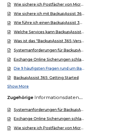
Wie sichere ich Postfächer von Microsoft 365 (vormals Office 365) mit BackupAssist 365?
Wie sichere ich mit BackupAssist 365 OneDrive for Business?
Wie führe ich einen BackupAssist 365-Restore durch?
Welche Services kann BackupAssist 365 sichern?
Was ist das "BackupAssist 365-Versioning" und wann sollte man es einsetzen?
Systemanforderungen für BackupAssist 365
Exchange Online Sicherungen schlagen mit BackupAssist 365 fehl
Die 9 häufigsten Fragen rund um BackupAssist 365
BackupAssist 365: Getting Started
Show More
Informationsdatenbank
Zugehörige
Systemanforderungen für BackupAssist 365
Exchange Online Sicherungen schlagen mit BackupAssist 365 fehl
Wie sichere ich Postfächer von Microsoft 365 (vormals Office 365) mit BackupAssist 365?