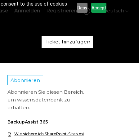
r consent to the use of cookies
Deny
Accept
ase
Anmelden
Registrieren
Deutsch
Ticket hinzufügen
Abonnieren
Abonnieren Sie diesen Bereich,
um wissensdatenbank zu
erhalten.
BackupAssist 365
Wie sichere ich SharePoint-Sites mit BackupAssist 365?