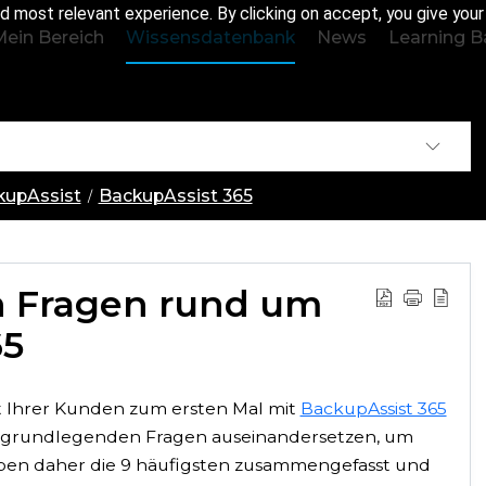
d most relevant experience. By clicking on accept, you give you
Mein Bereich
Wissensdatenbank
News
Learning B
ckupAssist
BackupAssist 365
n Fragen rund um
65
t Ihrer Kunden zum ersten Mal mit
BackupAssist 365
igen grundlegenden Fragen auseinandersetzen, um
haben daher die 9 häufigsten zusammengefasst und